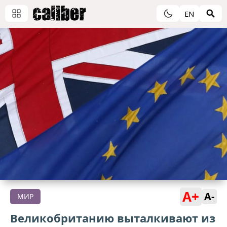
EN
A+
A-
МИР
Великобританию выталкивают из