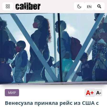
EN
A+
A-
МИР
Венесуэла приняла рейс из США с