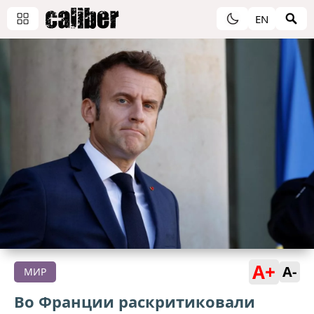
EN
A+
A-
МИР
Во Франции раскритиковали