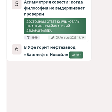
5
Асимметрия совести: когда
философия не выдерживает
проверки
ДОСТОЙНЫЙ ОТВЕТ КЫРЛЫКОВАЛЫ
НА АНТИАЗЕРБАЙДЖАНСКИЙ
ДЕМАРШ ТАЛЕБА
1999
05 Августа 2026 11:49
6
В Уфе горит нефтезавод
«Башнефть-Новойл»
ФОТО
1865
05 Августа 2026 12:53
7
Атлантический щит: Дания
ставит на Фареры в
большой игре за Арктику
СТАТЬЯ МАТАНАТ НАСИБОВОЙ
1661
05 Августа 2026 08:26
8
Европарламент без маски