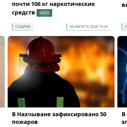
почти 106 кг наркотических
в
средств
ФОТО
СОЦИУМ
06 АВГУСТА 2026 13:24
В Нахчыване зафиксировано 50
В
пожаров
э