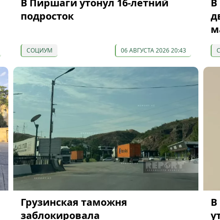
В Пиршаги утонул 16-летний
В
подросток
д
м
СОЦИУМ
06 АВГУСТА 2026 20:43
Грузинская таможня
В
заблокировала
у