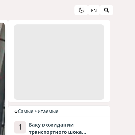
EN
Cамые читаемые
1
Баку в ожидании
транспортного шока...