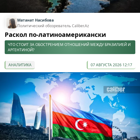
Матанат Насибова
Политический обозреватель Caliber.Az
Раскол по-латиноамерикански
ЧТО СТОИТ ЗА ОБОСТРЕНИЕМ ОТНОШЕНИЙ МЕЖДУ БРАЗИЛИЕЙ И
АРГЕНТИНОЙ?
АНАЛИТИКА
07 АВГУСТА 2026 12:17