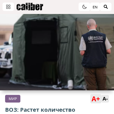
EN
A+
A-
МИР
ВОЗ: Растет количество