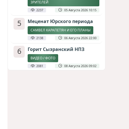
ЗРИТЕЛЕЙ
2237
05 Августа 2026 10:15
5
Меценат Юрского периода
САМВЕЛ КАРАПЕТЯН И ЕГО ПЛАНЫ
2138
06 Августа 2026 22:00
6
Горит Сызранский НПЗ
ВИДЕО / ФОТО
2081
08 Августа 2026 09:02
7
Атлантический щит: Дания
ставит на Фареры в
большой игре за Арктику
СТАТЬЯ МАТАНАТ НАСИБОВОЙ
1944
05 Августа 2026 08:26
8
Стало известно, что построят
на месте снесённой