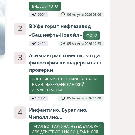
ВИДЕО / ФОТО
5054
06 Августа 2026 09:06
2
В Уфе горит нефтезавод
«Башнефть-Новойл»
ФОТО
2424
05 Августа 2026 12:53
3
Асимметрия совести: когда
философия не выдерживает
проверки
ДОСТОЙНЫЙ ОТВЕТ КЫРЛЫКОВАЛЫ
НА АНТИАЗЕРБАЙДЖАНСКИЙ
ДЕМАРШ ТАЛЕБА
2334
05 Августа 2026 11:49
4
Инфантино, Буратино,
Чиполлино...
ТАКАЯ ВОТ КАРТИНА, НЕВЕСЕЛАЯ. КАК
ДЛЯ ДЕЙСТВУЮЩИХ ЛИЦ, ТАК И ДЛЯ