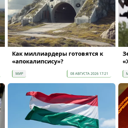
Как миллиардеры готовятся к
З
«апокалипсису»?
«
МИР
08 АВГУСТА 2026 17:21