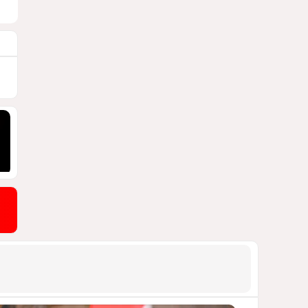
бакинской 14-этажки
ФОТО / ПОДРОБНОСТИ
1447
07 Августа 2026 10:34
9
Зять главкома ВКС РФ погиб
при взрыве у ресторана в
Москве
ВИДЕО / ФОТО
1445
05 Августа 2026 16:31
10
Тень биткоина над Грузией:
блэкауты и проблемы
майнинга
СТАТЬЯ ВЛАДИМИРА ЦХВЕДИАНИ
1307
05 Августа 2026 17:46