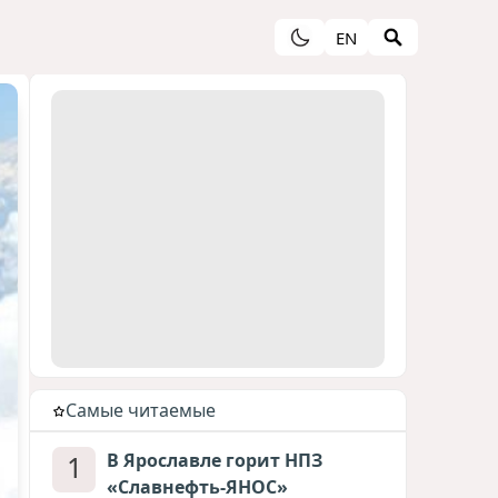
EN
Cамые читаемые
1
В Ярославле горит НПЗ
«Славнефть-ЯНОС»