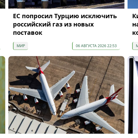
ЕС попросил Турцию исключить
К
российский газ из новых
н
поставок
к
МИР
06 АВГУСТА 2026 22:53