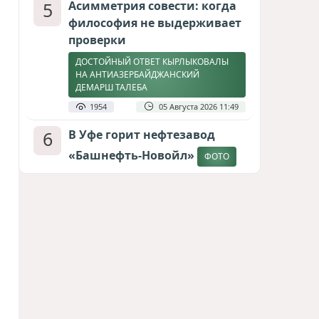
5
Асимметрия совести: когда
философия не выдерживает
проверки
ДОСТОЙНЫЙ ОТВЕТ КЫРЛЫКОВАЛЫ
НА АНТИАЗЕРБАЙДЖАНСКИЙ
ДЕМАРШ ТАЛЕБА
1954
05 Августа 2026 11:49
6
В Уфе горит нефтезавод
«Башнефть-Новойл»
ФОТО
1801
05 Августа 2026 12:53
7
Атлантический щит: Дания
ставит на Фареры в
большой игре за Арктику
СТАТЬЯ МАТАНАТ НАСИБОВОЙ
1627
05 Августа 2026 08:26
8
Европарламент без маски