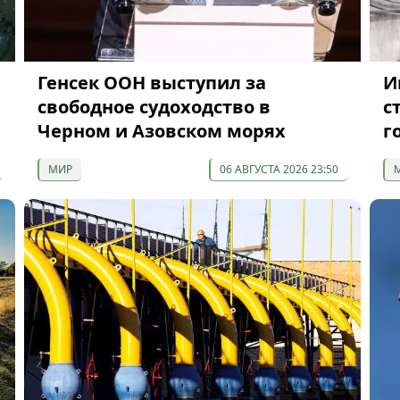
Генсек ООН выступил за
И
свободное судоходство в
с
Черном и Азовском морях
г
МИР
06 АВГУСТА 2026 23:50