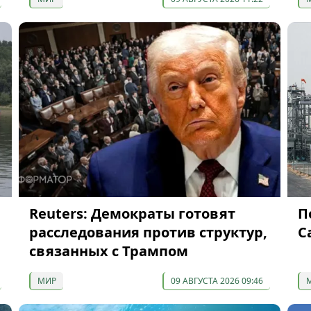
Reuters: Демократы готовят
П
расследования против структур,
С
связанных с Трампом
МИР
09 АВГУСТА 2026 09:46