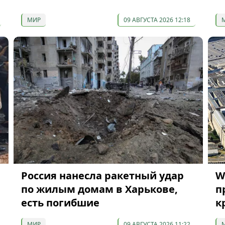
МИР
09 АВГУСТА 2026 12:18
Россия нанесла ракетный удар
W
по жилым домам в Харькове,
п
есть погибшие
к
МИР
09 АВГУСТА 2026 11:22