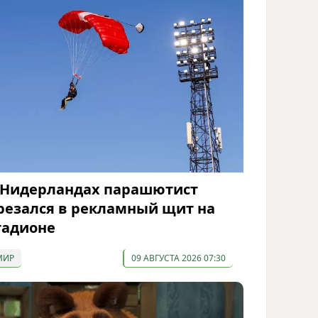
 Нидерландах парашютист
резался в рекламный щит на
тадионе
МИР
09 АВГУСТА 2026 07:30