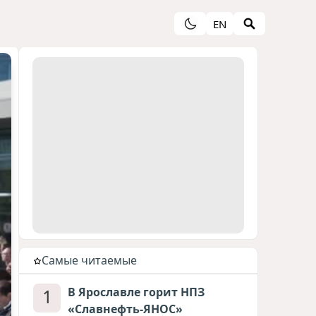
EN
Cамые читаемые
1
В Ярославле горит НПЗ
«Славнефть-ЯНОС»