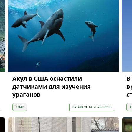
Акул в США оснастили
В
датчиками для изучения
в
ураганов
с
МИР
09 АВГУСТА 2026 08:30