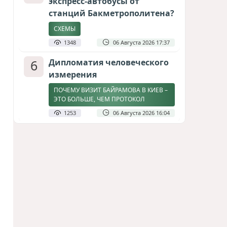
экспресс-автобусы от
станций Бакметрополитена?
СХЕМЫ
1348
06 Августа 2026 17:37
6
Дипломатия человеческого
измерения
ПОЧЕМУ ВИЗИТ БАЙРАМОВА В КИЕВ –
ЭТО БОЛЬШЕ, ЧЕМ ПРОТОКОЛ
1253
06 Августа 2026 16:04
7
Затоплен участок
строящейся в Баку новой
трассы
СТРОЙКА ПРИОСТАНОВЛЕНА / ВИДЕО
1179
08 Августа 2026 11:17
8
Америка сворачивает
флаги: Вашингтон