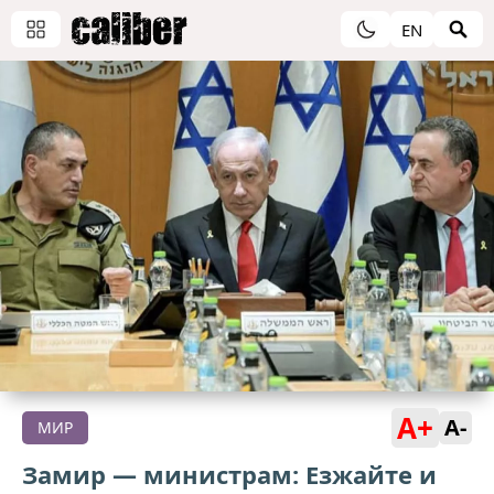
EN
A+
A-
МИР
Замир — министрам: Езжайте и