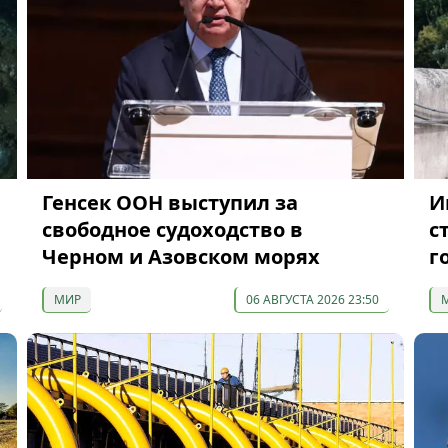
Генсек ООН выступил за
И
свободное судоходство в
с
Черном и Азовском морях
г
МИР
06 АВГУСТА 2026 23:50