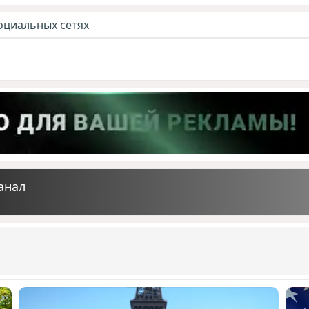
оциальных сетях
анал