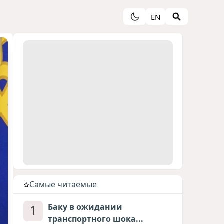
EN
Cамые читаемые
1
Баку в ожидании
транспортного шока...