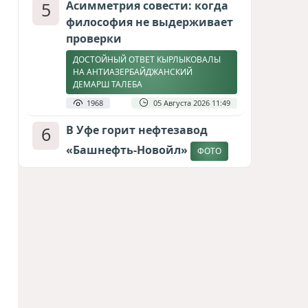
5
Асимметрия совести: когда
философия не выдерживает
проверки
ДОСТОЙНЫЙ ОТВЕТ КЫРЛЫКОВАЛЫ
НА АНТИАЗЕРБАЙДЖАНСКИЙ
ДЕМАРШ ТАЛЕБА
1968
05 Августа 2026 11:49
6
В Уфе горит нефтезавод
«Башнефть-Новойл»
ФОТО
1819
05 Августа 2026 12:53
7
Атлантический щит: Дания
ставит на Фареры в
большой игре за Арктику
СТАТЬЯ МАТАНАТ НАСИБОВОЙ
1635
05 Августа 2026 08:26
8
Европарламент без маски