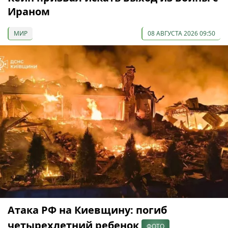
Ираном
МИР
08 АВГУСТА 2026 09:50
Атака РФ на Киевщину: погиб
четырехлетний ребенок
ФОТО