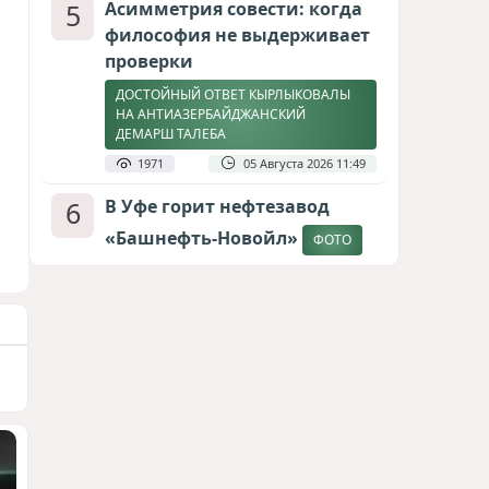
5
Асимметрия совести: когда
философия не выдерживает
проверки
ДОСТОЙНЫЙ ОТВЕТ КЫРЛЫКОВАЛЫ
НА АНТИАЗЕРБАЙДЖАНСКИЙ
ДЕМАРШ ТАЛЕБА
1971
05 Августа 2026 11:49
6
В Уфе горит нефтезавод
«Башнефть-Новойл»
ФОТО
1822
05 Августа 2026 12:53
7
Атлантический щит: Дания
ставит на Фареры в
большой игре за Арктику
СТАТЬЯ МАТАНАТ НАСИБОВОЙ
1638
05 Августа 2026 08:26
8
Европарламент без маски