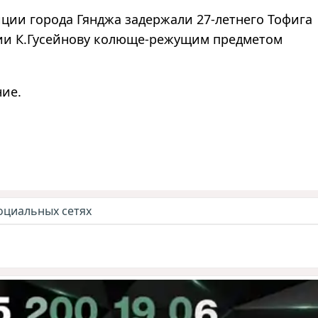
ции города Гянджа задержали 27-летнего Тофига
нии К.Гусейнову колюще-режущим предметом
ние.
оциальных сетях