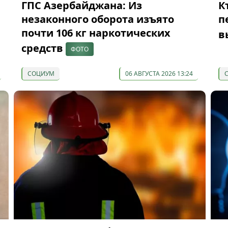
ГПС Азербайджана: Из
К
незаконного оборота изъято
п
почти 106 кг наркотических
в
средств
ФОТО
СОЦИУМ
06 АВГУСТА 2026 13:24