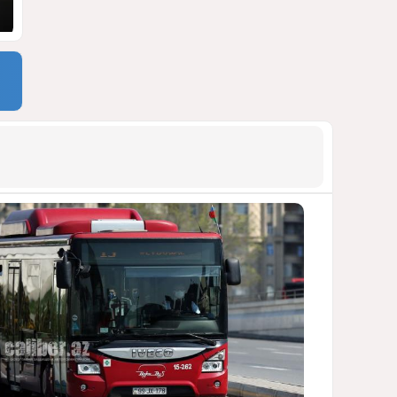
АРМЯНСКОЕ ЛОББИ, РОССИЙСКИЙ
СЛЕД И КРИЗИС ЕВРОПЕЙСКОЙ
МОРАЛИ
1392
04 Августа 2026 14:14
9
Зять главкома ВКС РФ погиб
при взрыве у ресторана в
Москве
ВИДЕО / ФОТО
1084
05 Августа 2026 16:31
10
Тень биткоина над Грузией:
блэкауты и проблемы
майнинга
СТАТЬЯ ВЛАДИМИРА ЦХВЕДИАНИ
969
05 Августа 2026 17:46