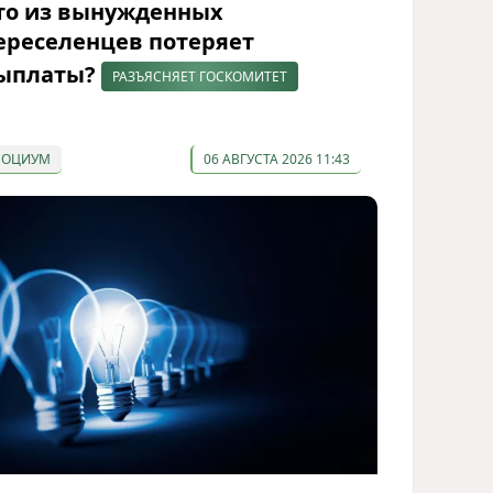
то из вынужденных
ереселенцев потеряет
ыплаты?
РАЗЪЯСНЯЕТ ГОСКОМИТЕТ
СОЦИУМ
06 АВГУСТА 2026 11:43