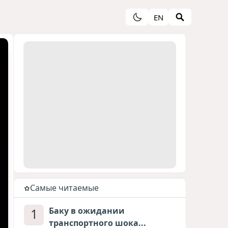
EN
Cамые читаемые
1
Баку в ожидании
транспортного шока...