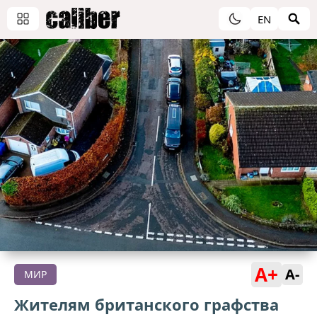
EN
A+
A-
МИР
Жителям британского графства