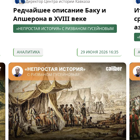
Директор Центра истории Кавказа
Редчайшее описание Баку и
И
Апшерона в XVIII веке
с
а
«НЕПРОСТАЯ ИСТОРИЯ» С РИЗВАНОМ ГУСЕЙНОВЫМ
«
АНАЛИТИКА
29 ИЮНЯ 2026 16:35