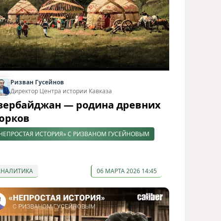
Ризван Гусейнов
Директор Центра истории Кавказа
зербайджан — родина древних
юрков
НЕПРОСТАЯ ИСТОРИЯ» С РИЗВАНОМ ГУСЕЙНОВЫМ
АНАЛИТИКА
06 МАРТА 2026 14:45