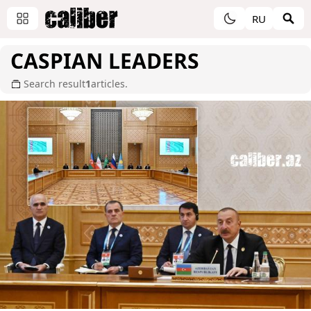
RU
CASPIAN LEADERS
Search result
1
articles.