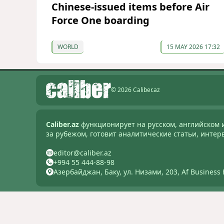
Chinese-issued items before Air
Force One boarding
WORLD
15 MAY 2026 17:32
© 2026 Caliber.az
Caliber.az
функционирует на русском, английском 
за рубежом, готовит аналитические статьи, интер
editor@caliber.az
+994 55 444-88-98
Азербайджан, Баку, ул. Низами, 203, Af Business 