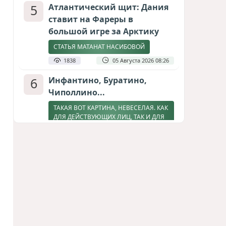
5
Атлантический щит: Дания
ставит на Фареры в
большой игре за Арктику
СТАТЬЯ МАТАНАТ НАСИБОВОЙ
1838
05 Августа 2026 08:26
6
Инфантино, Буратино,
Чиполлино...
ТАКАЯ ВОТ КАРТИНА, НЕВЕСЕЛАЯ. КАК
ДЛЯ ДЕЙСТВУЮЩИХ ЛИЦ, ТАК И ДЛЯ
ЗРИТЕЛЕЙ
1644
05 Августа 2026 10:15
7
Зять главкома ВКС РФ погиб
при взрыве у ресторана в
Москве
ВИДЕО / ФОТО
1311
05 Августа 2026 16:31
8
Тень биткоина над Грузией: