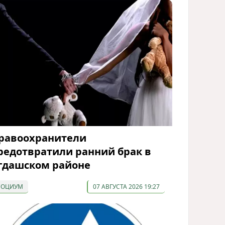
равоохранители
редотвратили ранний брак в
гдашском районе
СОЦИУМ
07 АВГУСТА 2026 19:27