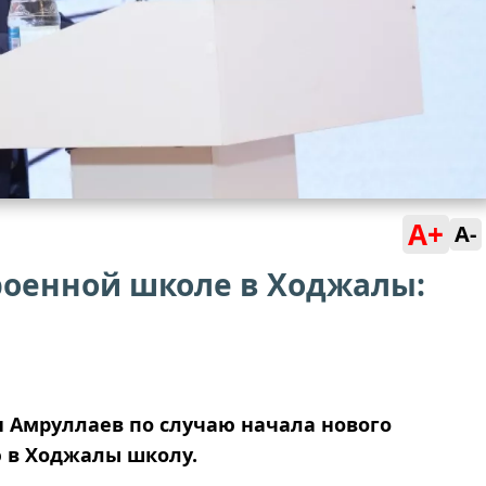
A+
A-
роенной школе в Ходжалы:
 Амруллаев по случаю начала нового
ю в Ходжалы школу.