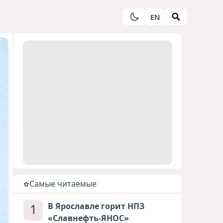
EN
Cамые читаемые
1
В Ярославле горит НПЗ
«Славнефть-ЯНОС»