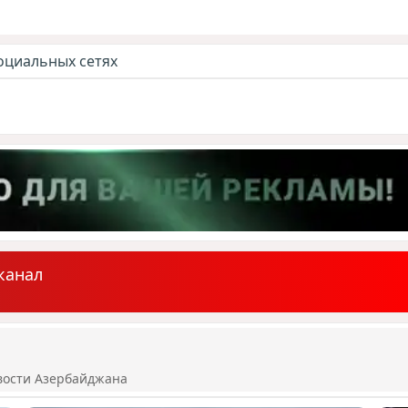
оциальных сетях
канал
вости Азербайджана