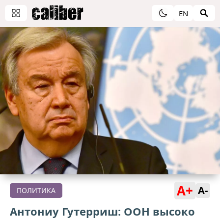
EN
A+
A-
ПОЛИТИКА
Антониу Гутерриш: ООН высоко