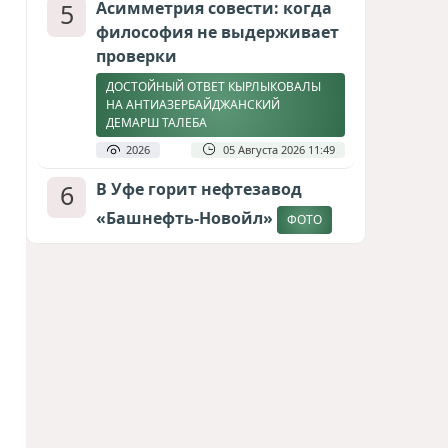
5
Асимметрия совести: когда
философия не выдерживает
проверки
ДОСТОЙНЫЙ ОТВЕТ КЫРЛЫКОВАЛЫ
НА АНТИАЗЕРБАЙДЖАНСКИЙ
ДЕМАРШ ТАЛЕБА
2026
05 Августа 2026 11:49
6
В Уфе горит нефтезавод
«Башнефть-Новойл»
ФОТО
1909
05 Августа 2026 12:53
7
Атлантический щит: Дания
ставит на Фареры в
большой игре за Арктику
СТАТЬЯ МАТАНАТ НАСИБОВОЙ
1683
05 Августа 2026 08:26
8
Европарламент без маски