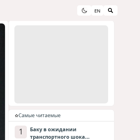
EN
Cамые читаемые
1
Баку в ожидании
транспортного шока...