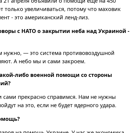
а 21 апреля объявили о помощи еще на 450
т только увеличиваться, потому что маховик
ент - это американский ленд-лиз.
оворы с НАТО о закрытии неба над Украиной -
нам нужно, — это система противовоздушной
яют. А небо мы и сами закроем.
какой-либо военной помощи со стороны
ний?
и сами прекрасно справимся. Нам не нужны
ойдут на это, если не будет ядерного удара.
помощь?
ларов на помощь Украине. У нас же экономика