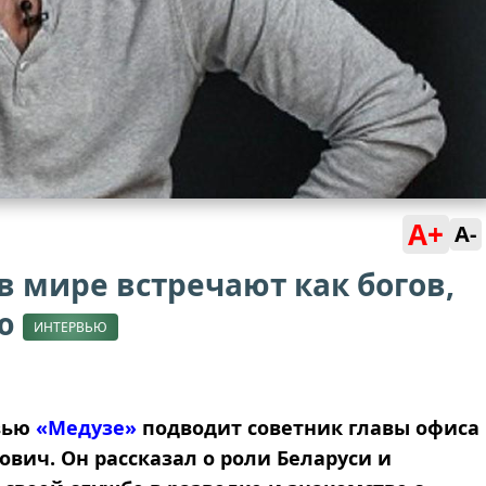
A+
A-
в мире встречают как богов,
лю
ИНТЕРВЬЮ
рвью
«Медузе»
подводит советник главы офиса
вич. Он рассказал о роли Беларуси и