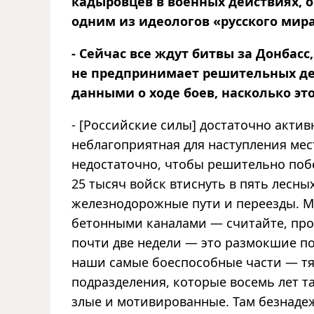
кадыровцев в военных действиях, о
одним из идеологов «русского мир
- Сейчас все ждут битвы за Донбасс
не предпринимает решительных де
данными о ходе боев, насколько эт
- [Российские силы] достаточно актив
неблагоприятная для наступления мес
недостаточно, чтобы решительно поб
25 тысяч войск втиснуть в пять лесных
железнодорожные пути и переезды. 
бетонными каналами — считайте, про
почти две недели — это размокшие по
наши самые боеспособные части — тя
подразделения, которые восемь лет т
злые и мотивированные. Там безнадежн