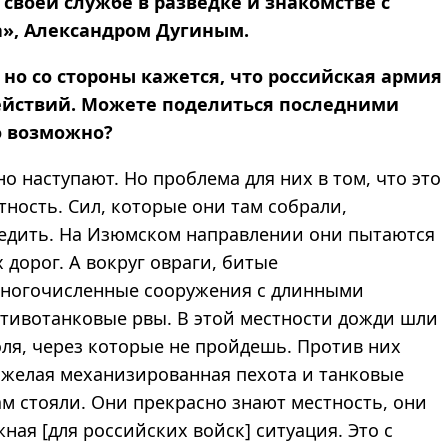
 своей службе в разведке и знакомстве с
а», Александром Дугиным.
, но со стороны кажется, что российская армия
йствий. Можете поделиться последними
о возможно?
но наступают. Но проблема для них в том, что это
тность. Сил, которые они там собрали,
едить. На Изюмском направлении они пытаются
 дорог. А вокруг овраги, битые
Многочисленные сооружения с длинными
тивотанковые рвы. В этой местности дожди шли
ля, через которые не пройдешь. Против них
желая механизированная пехота и танковые
ам стояли. Они прекрасно знают местность, они
ая [для российских войск] ситуация. Это с