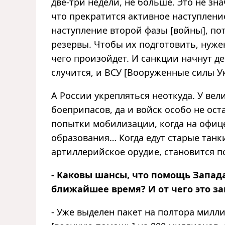
две-три недели, не больше. Это не зна
что прекратится активное наступление
наступление второй фазы [войны], пот
резервы. Чтобы их подготовить, нужен
чего произойдет. И санкции начнут д
случится, и ВСУ [Вооруженные силы Ук
А России укрепляться неоткуда. У ве
боеприпасов, да и войск особо не ост
попытки мобилизации, когда на офиц
образования… Когда едут старые танки
артиллерийское орудие, становится п
- Каковы шансы, что помощь Запад
ближайшее время? И от чего это за
- Уже выделен пакет на полтора мил