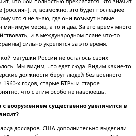
чит, что бои полностью прекратятся. Это значит,
 [россиян], и, возможно, это будет последнее
ому что я не знаю, где они возьмут новые
 минимум месяц, а то и два. За это время много
ействовать, и в международном плане что-то
раины] сильно укрепятся за это время.
ликой матушки России не осталось своих
алось. Мы видим, что едет сюда. Видим какие-то
ерские должности берут людей без военного
 1960-х годов, старые БТРы и старое
онятно, что с этим особо не навоюешь.
а с вооружением существенно увеличится в
висит?
лиарда долларов. США дополнительно выделили