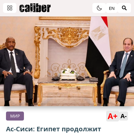
EN
A+
A-
МИР
Ас-Сиси: Египет продолжит