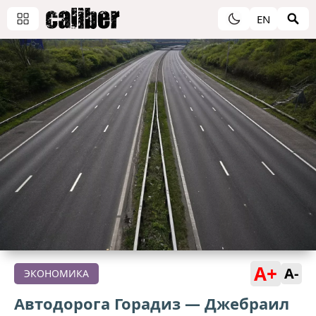
EN
A+
A-
ЭКОНОМИКА
Автодорога Горадиз — Джебраил