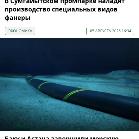
В Сумгайытском промпарке наладят
производство специальных видов
фанеры
ЭКОНОМИКА
05 АВГУСТА 2026 16:34
Баку и Астана завершили морскую