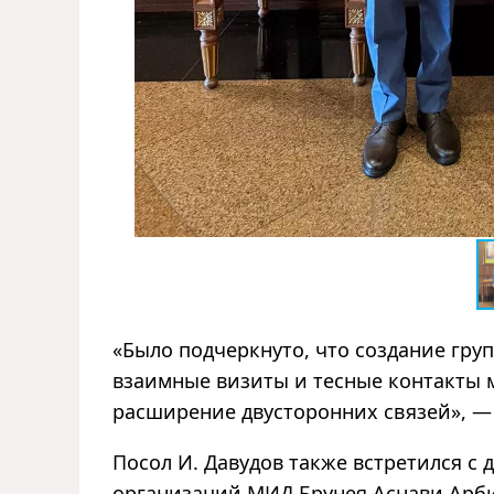
«Было подчеркнуто, что создание груп
взаимные визиты и тесные контакты 
расширение двусторонних связей», — 
Посол И. Давудов также встретился 
организаций МИД Брунея Аснави Арб