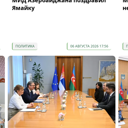
МИД Азербайджана поздравил
М
Ямайку
н
ПОЛИТИКА
06 АВГУСТА 2026 17:56