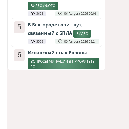
ВИДЕО / ФОТО
3608
06 Августа 2026 09:06
5
В Белгороде горит вуз,
связанный с БПЛА
ВИДЕО
3528
03 Августа 2026 08:24
6
Испанский стык Европы
ВОПРОСЫ МИГРАЦИИ В ПРИОРИТЕТЕ
ЕС
2882
04 Августа 2026 17:31
7
Дедлайн от Зеленского
ЗАКОНЧИТСЯ ЛИ ВОЙНА К ЗИМЕ?
2636
04 Августа 2026 19:46
8
Россия продвигается,
проблемы Украины
нарастают