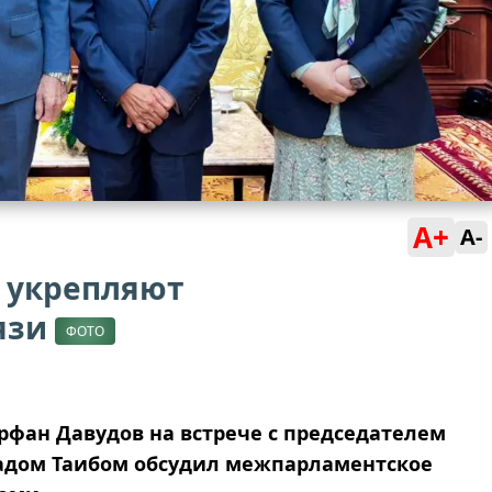
A+
A-
 укрепляют
язи
ФОТО
фан Давудов на встрече с председателем
адом Таибом обсудил межпарламентское