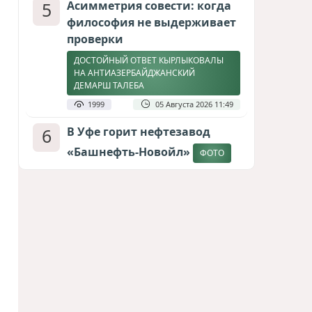
5
Асимметрия совести: когда
философия не выдерживает
проверки
ДОСТОЙНЫЙ ОТВЕТ КЫРЛЫКОВАЛЫ
НА АНТИАЗЕРБАЙДЖАНСКИЙ
ДЕМАРШ ТАЛЕБА
1999
05 Августа 2026 11:49
6
В Уфе горит нефтезавод
«Башнефть-Новойл»
ФОТО
1865
05 Августа 2026 12:53
7
Атлантический щит: Дания
ставит на Фареры в
большой игре за Арктику
СТАТЬЯ МАТАНАТ НАСИБОВОЙ
1661
05 Августа 2026 08:26
8
Европарламент без маски