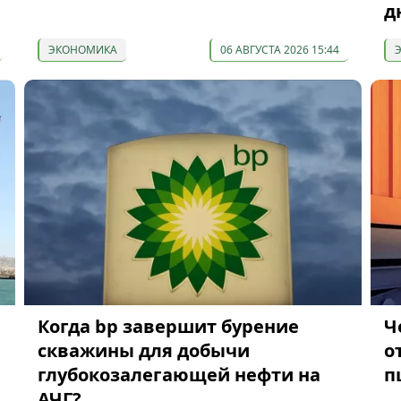
д
ЭКОНОМИКА
06 АВГУСТА 2026 15:44
Когда bp завершит бурение
Ч
скважины для добычи
о
глубокозалегающей нефти на
п
АЧГ?