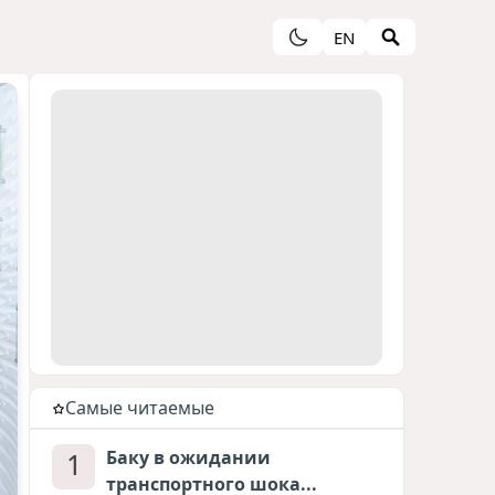
EN
Cамые читаемые
1
Баку в ожидании
транспортного шока...