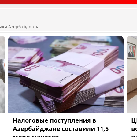
ики Азербайджана
Налоговые поступления в
Ц
Азербайджане составили 11,5
в
млрд манатов
в