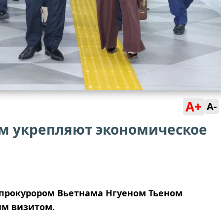
A+
A-
м укрепляют экономическое
 прокурором Вьетнама Нгуеном Тьеном
им визитом.