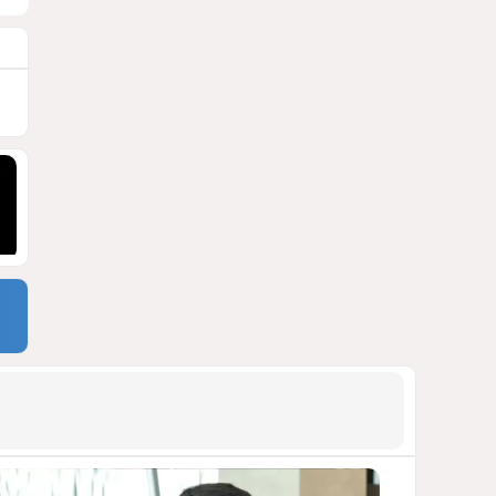
бакинской 14-этажки
ФОТО / ПОДРОБНОСТИ
1456
07 Августа 2026 10:34
9
Зять главкома ВКС РФ погиб
при взрыве у ресторана в
Москве
ВИДЕО / ФОТО
1446
05 Августа 2026 16:31
10
Тень биткоина над Грузией:
блэкауты и проблемы
майнинга
СТАТЬЯ ВЛАДИМИРА ЦХВЕДИАНИ
1312
05 Августа 2026 17:46