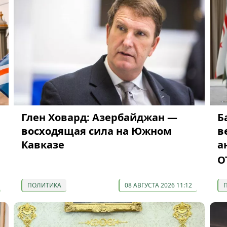
Глен Ховард: Азербайджан —
Б
восходящая сила на Южном
в
Кавказе
а
О
ПОЛИТИКА
08 АВГУСТА 2026 11:12