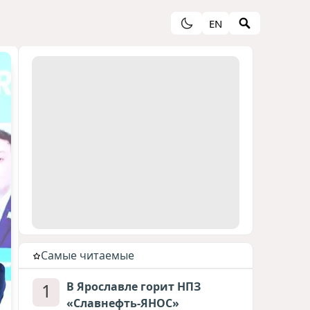
EN
Cамые читаемые
1
В Ярославле горит НПЗ
«Славнефть-ЯНОС»