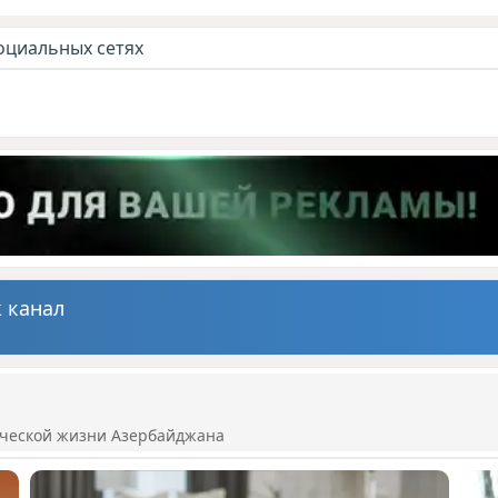
оциальных сетях
 канал
ической жизни Азербайджана