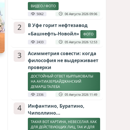
ВИДЕО / ФОТО
5062
06 Августа 2026 09:06
2
В Уфе горит нефтезавод
«Башнефть-Новойл»
ФОТО
2433
05 Августа 2026 12:53
3
Асимметрия совести: когда
философия не выдерживает
проверки
ДОСТОЙНЫЙ ОТВЕТ КЫРЛЫКОВАЛЫ
НА АНТИАЗЕРБАЙДЖАНСКИЙ
ДЕМАРШ ТАЛЕБА
2336
05 Августа 2026 11:49
4
Инфантино, Буратино,
Чиполлино...
ТАКАЯ ВОТ КАРТИНА, НЕВЕСЕЛАЯ. КАК
ДЛЯ ДЕЙСТВУЮЩИХ ЛИЦ, ТАК И ДЛЯ