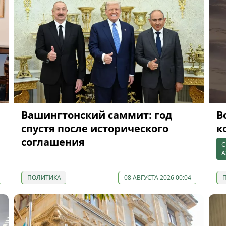
Вашингтонский саммит: год
В
спустя после исторического
к
соглашения
С
А
ПОЛИТИКА
08 АВГУСТА 2026 00:04