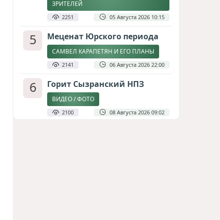
ЗРИТЕЛЕЙ
2251
05 Августа 2026 10:15
5
Меценат Юрского периода
САМВЕЛ КАРАПЕТЯН И ЕГО ПЛАНЫ
2141
06 Августа 2026 22:00
6
Горит Сызранский НПЗ
ВИДЕО / ФОТО
2100
08 Августа 2026 09:02
7
Атлантический щит: Дания
ставит на Фареры в
большой игре за Арктику
СТАТЬЯ МАТАНАТ НАСИБОВОЙ
1947
05 Августа 2026 08:26
8
Стало известно, что построят
на месте снесённой