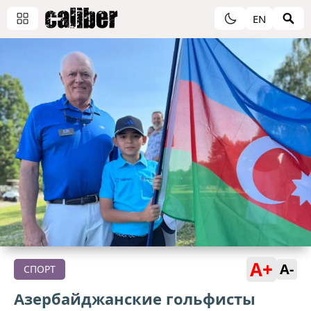
EN
A+
A-
СПОРТ
Азербайджанские гольфисты