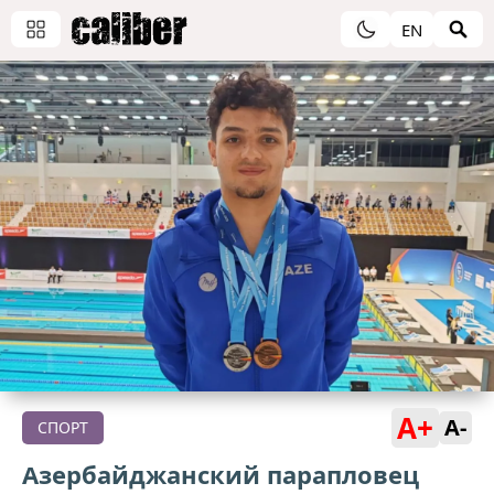
EN
A+
A-
СПОРТ
Азербайджанский парапловец