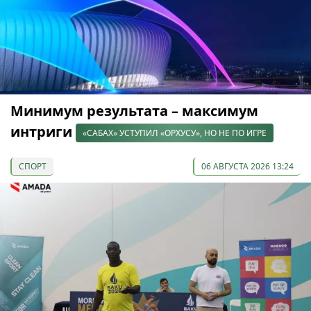
Минимум результата – максимум
интриги
«САБАХ» УСТУПИЛ «ОРХУСУ», НО НЕ ПО ИГРЕ
СПОРТ
06 АВГУСТА 2026 13:24