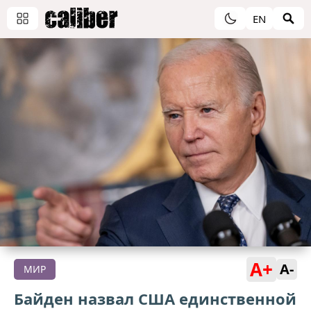
EN
A+
A-
МИР
Байден назвал США единственной