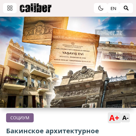
EN
A+
A-
СОЦИУМ
Бакинское архитектурное