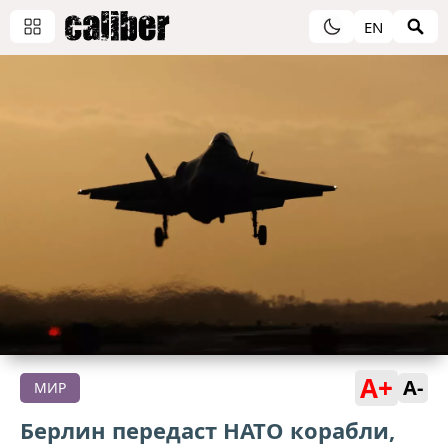
EN
A+
A-
МИР
Берлин передаст НАТО корабли,