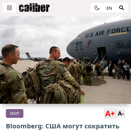
EN
A+
A-
МИР
Bloomberg: США могут сократить