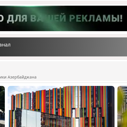
анал
ики Азербайджана