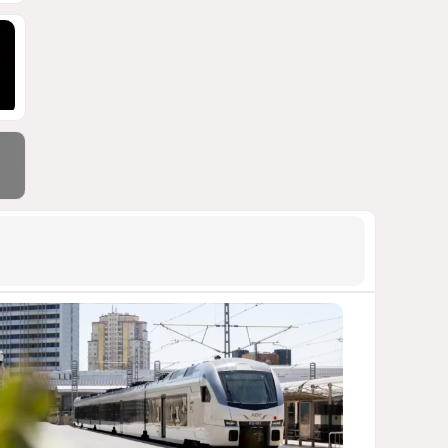
сокращает свою
дипломатическую сеть
СТАТЬЯ МАТАНАТ НАСИБОВОЙ
1156
06 Августа 2026 10:21
9
Байрамов и Буданов
обсудили двусторонние
отношения
1106
06 Августа 2026 20:00
10
Раскол по-
латиноамерикански
ЧТО СТОИТ ЗА ОБОСТРЕНИЕМ
ОТНОШЕНИЙ МЕЖДУ БРАЗИЛИЕЙ И
АРГЕНТИНОЙ?
1080
07 Августа 2026 12:17