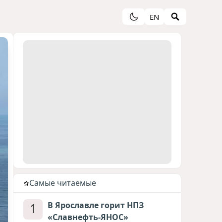
EN
Cамые читаемые
1
В Ярославле горит НПЗ
«Славнефть-ЯНОС»