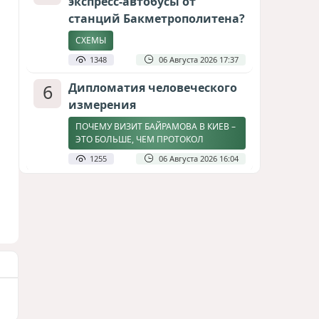
экспресс-автобусы от
станций Бакметрополитена?
СХЕМЫ
1348
06 Августа 2026 17:37
6
Дипломатия человеческого
измерения
ПОЧЕМУ ВИЗИТ БАЙРАМОВА В КИЕВ –
ЭТО БОЛЬШЕ, ЧЕМ ПРОТОКОЛ
1255
06 Августа 2026 16:04
7
Затоплен участок
строящейся в Баку новой
трассы
СТРОЙКА ПРИОСТАНОВЛЕНА / ВИДЕО
1184
08 Августа 2026 11:17
8
Америка сворачивает
флаги: Вашингтон