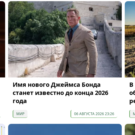
Имя нового Джеймса Бонда
В
станет известно до конца 2026
о
года
р
МИР
06 АВГУСТА 2026 23:26