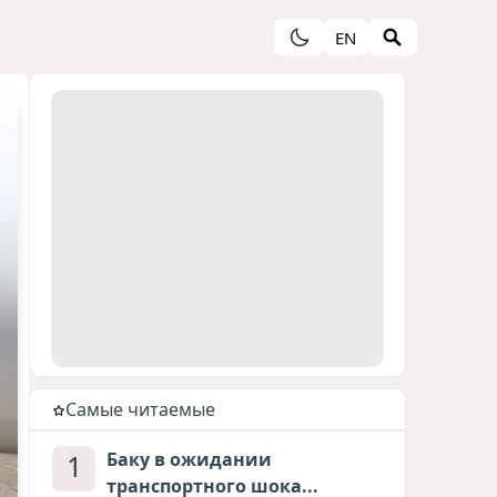
EN
Cамые читаемые
1
Баку в ожидании
транспортного шока...