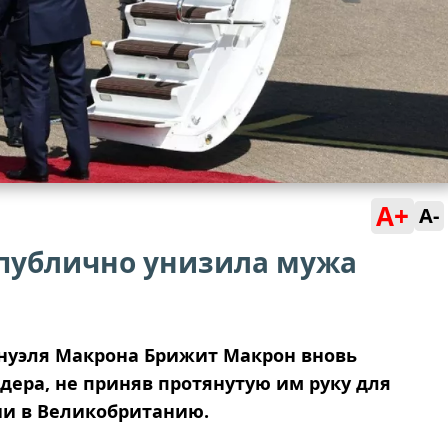
A+
A-
публично унизила мужа
нуэля Макрона Брижит Макрон вновь
дера, не приняв протянутую им руку для
ии в Великобританию.