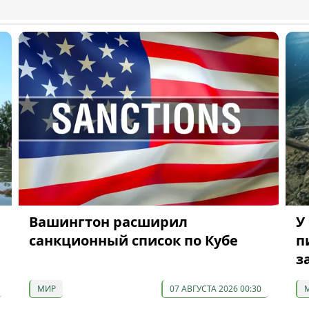
Вашингтон расширил
У
санкционный список по Кубе
п
з
МИР
07 АВГУСТА 2026 00:30