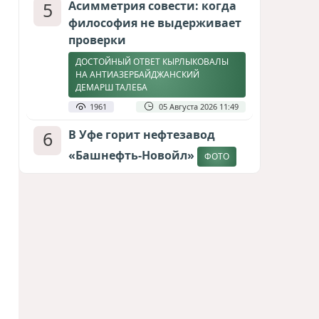
5
Асимметрия совести: когда
философия не выдерживает
проверки
ДОСТОЙНЫЙ ОТВЕТ КЫРЛЫКОВАЛЫ
НА АНТИАЗЕРБАЙДЖАНСКИЙ
ДЕМАРШ ТАЛЕБА
1961
05 Августа 2026 11:49
6
В Уфе горит нефтезавод
«Башнефть-Новойл»
ФОТО
1808
05 Августа 2026 12:53
7
Атлантический щит: Дания
ставит на Фареры в
большой игре за Арктику
СТАТЬЯ МАТАНАТ НАСИБОВОЙ
1632
05 Августа 2026 08:26
8
Европарламент без маски