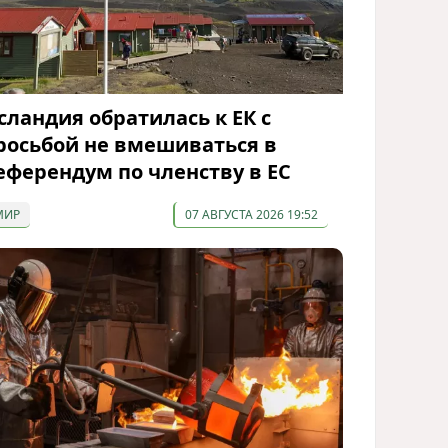
сландия обратилась к ЕК с
росьбой не вмешиваться в
еферендум по членству в ЕС
МИР
07 АВГУСТА 2026 19:52