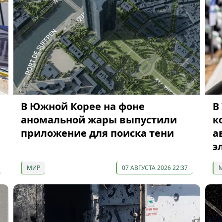
В Южной Корее на фоне
В
аномальной жары выпустили
к
приложение для поиска тени
а
э
МИР
07 АВГУСТА 2026 22:37