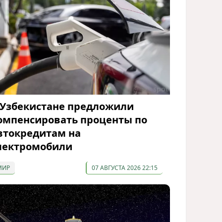
 Узбекистане предложили
омпенсировать проценты по
втокредитам на
лектромобили
МИР
07 АВГУСТА 2026 22:15