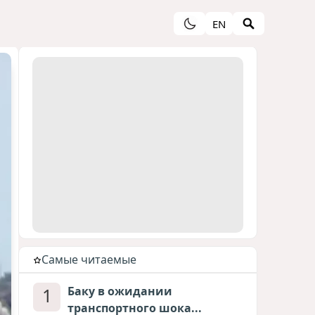
EN
Cамые читаемые
1
Баку в ожидании
транспортного шока...