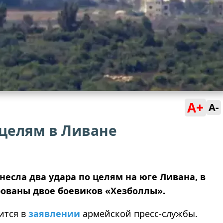
A+
A-
 целям в Ливане
есла два удара по целям на юге Ливана, в
ованы двое боевиков «Хезболлы».
рится в
заявлении
армейской пресс-службы.