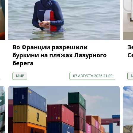
Во Франции разрешили
З
буркини на пляжах Лазурного
С
берега
МИР
07 АВГУСТА 2026 21:09