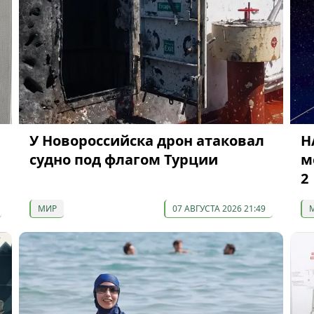
У Новороссийска дрон атаковал
Н
судно под флагом Турции
м
2
МИР
07 АВГУСТА 2026 21:49