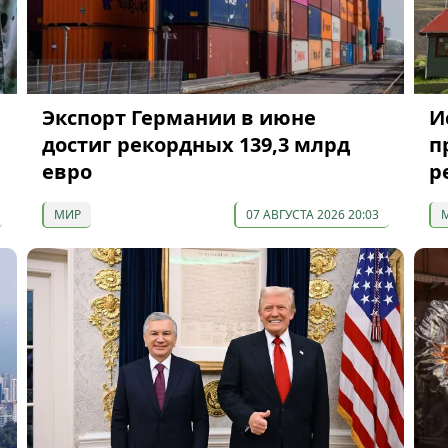
Экспорт Германии в июне
И
достиг рекордных 139,3 млрд
п
евро
р
МИР
07 АВГУСТА 2026 20:03