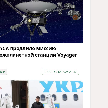
АСА продлило миссию
ежпланетной станции Voyager
МИР
07 АВГУСТА 2026 21:42