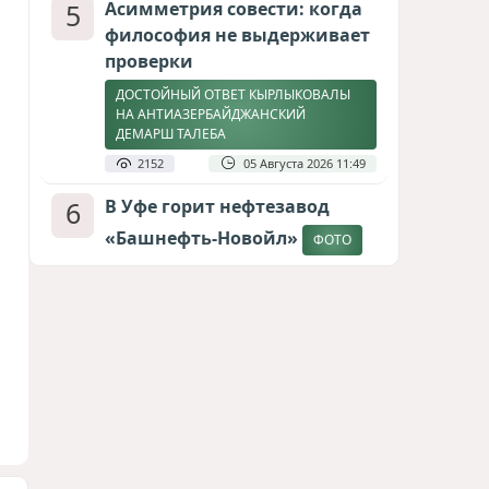
5
Асимметрия совести: когда
философия не выдерживает
проверки
ДОСТОЙНЫЙ ОТВЕТ КЫРЛЫКОВАЛЫ
НА АНТИАЗЕРБАЙДЖАНСКИЙ
ДЕМАРШ ТАЛЕБА
2152
05 Августа 2026 11:49
6
В Уфе горит нефтезавод
«Башнефть-Новойл»
ФОТО
2133
05 Августа 2026 12:53
7
Меценат Юрского периода
САМВЕЛ КАРАПЕТЯН И ЕГО ПЛАНЫ
1830
06 Августа 2026 22:00
8
Атлантический щит: Дания
ставит на Фареры в
большой игре за Арктику