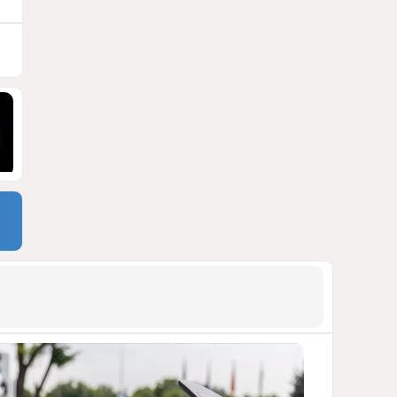
СТАТЬЯ МАТАНАТ НАСИБОВОЙ
1776
05 Августа 2026 08:26
9
Европарламент без маски
АРМЯНСКОЕ ЛОББИ, РОССИЙСКИЙ
СЛЕД И КРИЗИС ЕВРОПЕЙСКОЙ
МОРАЛИ
1731
04 Августа 2026 14:14
10
Инфантино, Буратино,
Чиполлино...
ТАКАЯ ВОТ КАРТИНА, НЕВЕСЕЛАЯ. КАК
ДЛЯ ДЕЙСТВУЮЩИХ ЛИЦ, ТАК И ДЛЯ
ЗРИТЕЛЕЙ
1491
05 Августа 2026 10:15