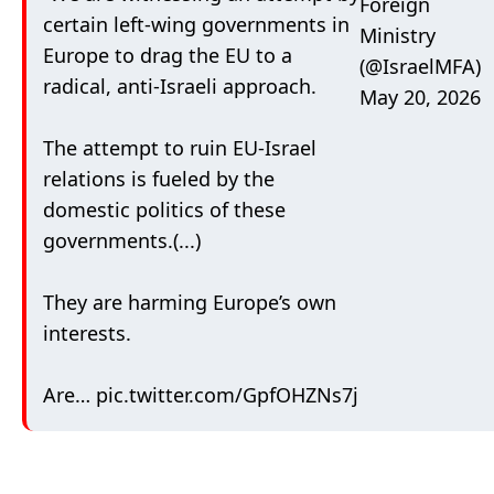
Foreign
certain left-wing governments in
Ministry
Europe to drag the EU to a
(@IsraelMFA)
radical, anti-Israeli approach.
May 20, 2026
The attempt to ruin EU-Israel
relations is fueled by the
domestic politics of these
governments.(...)
They are harming Europe’s own
interests.
Are…
pic.twitter.com/GpfOHZNs7j