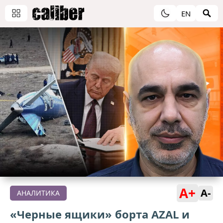
EN
A+
A-
АНАЛИТИКА
«Черные ящики» борта AZAL и