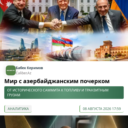
Бабек Керимов
Caliber.Az
Мир с азербайджанским почерком
ОТ ИСТОРИЧЕСКОГО САММИТА К ТОПЛИВУ И ТРАНЗИТНЫМ
ГРУЗАМ
АНАЛИТИКА
08 АВГУСТА 2026 17:59