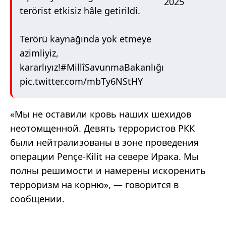
2025
terörist etkisiz hâle getirildi.
Terörü kaynağında yok etmeye
azimliyiz,
kararlıyız!
#MillîSavunmaBakanlığı
pic.twitter.com/mbTy6NStHY
«Мы не оставили кровь наших шехидов
неотомщенной. Девять террористов РКК
были нейтрализованы в зоне проведения
операции Pençe-Kilit на севере Ирака. Мы
полны решимости и намерены искоренить
терроризм на корню», — говорится в
сообщении.