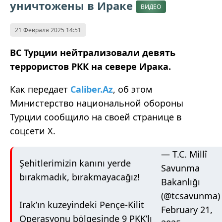
уничтожены в Ираке
ВИДЕО
21 Февраля 2025 14:51
ВС Турции нейтрализовали девять
террористов РКК на севере Ирака.
Как передает
Caliber.Az
, об этом
Министерство национальной обороны
Турции сообщило на своей странице в
соцсети Х.
— T.C. Millî
Şehitlerimizin kanını yerde
Savunma
bırakmadık, bırakmayacağız!
Bakanlığı
(@tcsavunma)
Irak’ın kuzeyindeki Pençe-Kilit
February 21,
Operasyonu bölgesinde 9 PKK’lı