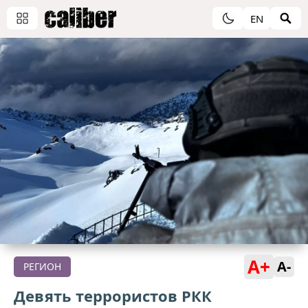
EN
A+
A-
РЕГИОН
Девять террористов РКК