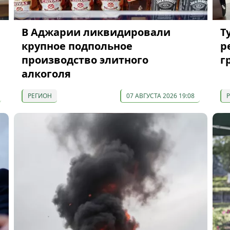
В Аджарии ликвидировали
Т
крупное подпольное
р
производство элитного
г
алкоголя
РЕГИОН
07 АВГУСТА 2026 19:08