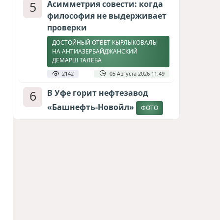
5
Асимметрия совести: когда
философия не выдерживает
проверки
ДОСТОЙНЫЙ ОТВЕТ КЫРЛЫКОВАЛЫ
НА АНТИАЗЕРБАЙДЖАНСКИЙ
ДЕМАРШ ТАЛЕБА
2142
05 Августа 2026 11:49
6
В Уфе горит нефтезавод
«Башнефть-Новойл»
ФОТО
2119
05 Августа 2026 12:53
7
Меценат Юрского периода
САМВЕЛ КАРАПЕТЯН И ЕГО ПЛАНЫ
1802
06 Августа 2026 22:00
8
Атлантический щит: Дания
ставит на Фареры в
большой игре за Арктику