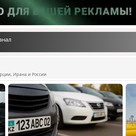
анал
рции, Ирана и России