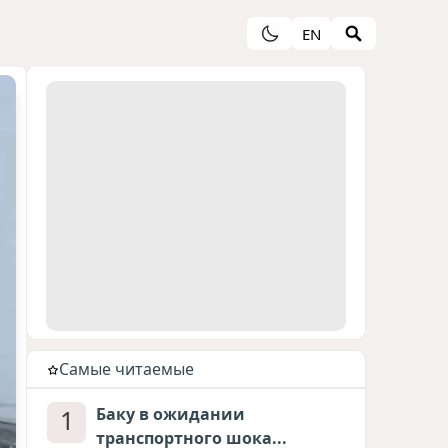
EN
Cамые читаемые
1
Баку в ожидании
транспортного шока...