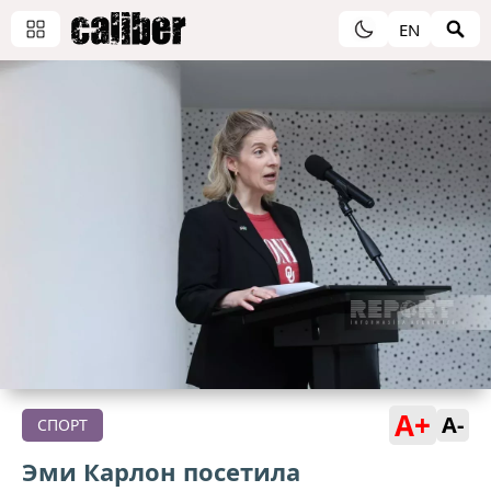
EN
A+
A-
СПОРТ
Эми Карлон посетила