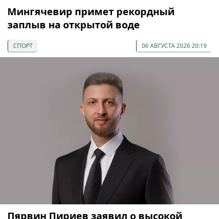
Мингячевир примет рекордный
заплыв на открытой воде
СПОРТ
06 АВГУСТА 2026 20:19
Пярвин Пириев заявил о высокой