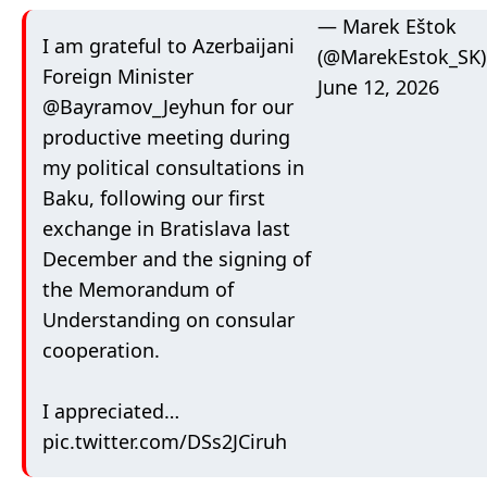
— Marek Eštok
I am grateful to Azerbaijani
(@MarekEstok_SK)
Foreign Minister
June 12, 2026
@Bayramov_Jeyhun
for our
productive meeting during
my political consultations in
Baku, following our first
exchange in Bratislava last
December and the signing of
the Memorandum of
Understanding on consular
cooperation.
I appreciated…
pic.twitter.com/DSs2JCiruh