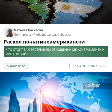
Матанат Насибова
Политический обозреватель Caliber.Az
Раскол по-латиноамерикански
ЧТО СТОИТ ЗА ОБОСТРЕНИЕМ ОТНОШЕНИЙ МЕЖДУ БРАЗИЛИЕЙ И
АРГЕНТИНОЙ?
АНАЛИТИКА
07 АВГУСТА 2026 12:17