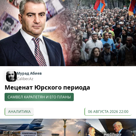
Мурад Абиев
Caliber.Az
Меценат Юрского периода
САМВЕЛ КАРАПЕТЯН И ЕГО ПЛАНЫ
АНАЛИТИКА
06 АВГУСТА 2026 22:00