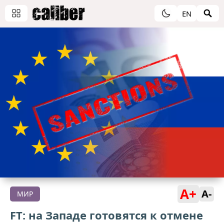
EN
A+
A-
МИР
FT: на Западе готовятся к отмене