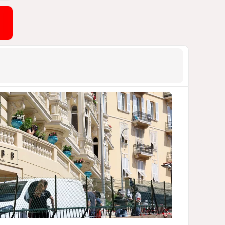
АРМЯНСКОЕ ЛОББИ, РОССИЙСКИЙ
СЛЕД И КРИЗИС ЕВРОПЕЙСКОЙ
МОРАЛИ
1480
04 Августа 2026 14:14
9
Зять главкома ВКС РФ погиб
при взрыве у ресторана в
Москве
ВИДЕО / ФОТО
1139
05 Августа 2026 16:31
10
Инфантино, Буратино,
Чиполлино...
ТАКАЯ ВОТ КАРТИНА, НЕВЕСЕЛАЯ. КАК
ДЛЯ ДЕЙСТВУЮЩИХ ЛИЦ, ТАК И ДЛЯ
ЗРИТЕЛЕЙ
1074
05 Августа 2026 10:15