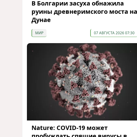
В Болгарии засуха обнажила
руины древнеримского моста н
Дунае
МИР
07 АВГУСТА 2026 07:30
Nature: COVID-19 может
пробуждать спящие вирусы в