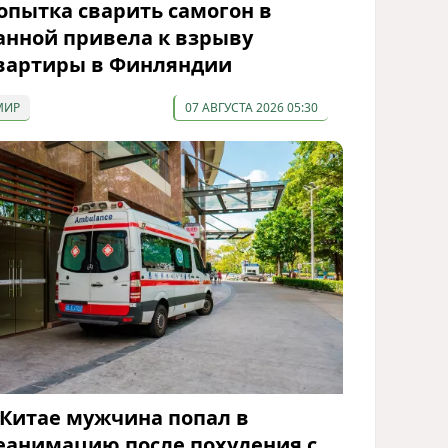
опытка сварить самогон в
анной привела к взрыву
вартиры в Финляндии
МИР
07 АВГУСТА 2026 05:30
 Китае мужчина попал в
еанимацию после похудения с