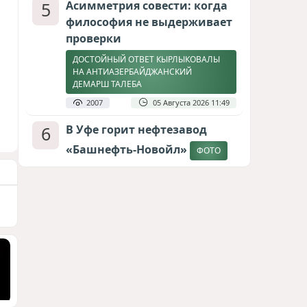
5
Асимметрия совести: когда
философия не выдерживает
проверки
ДОСТОЙНЫЙ ОТВЕТ КЫРЛЫКОВАЛЫ
НА АНТИАЗЕРБАЙДЖАНСКИЙ
ДЕМАРШ ТАЛЕБА
2007
05 Августа 2026 11:49
6
В Уфе горит нефтезавод
«Башнефть-Новойл»
ФОТО
1878
05 Августа 2026 12:53
7
Атлантический щит: Дания
ставит на Фареры в
большой игре за Арктику
СТАТЬЯ МАТАНАТ НАСИБОВОЙ
1668
05 Августа 2026 08:26
8
Европарламент без маски