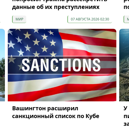
данные об их преступлениях
п
МИР
07 АВГУСТА 2026 02:30
Вашингтон расширил
У
санкционный список по Кубе
п
з