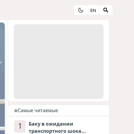
EN
Cамые читаемые
1
Баку в ожидании
транспортного шока...