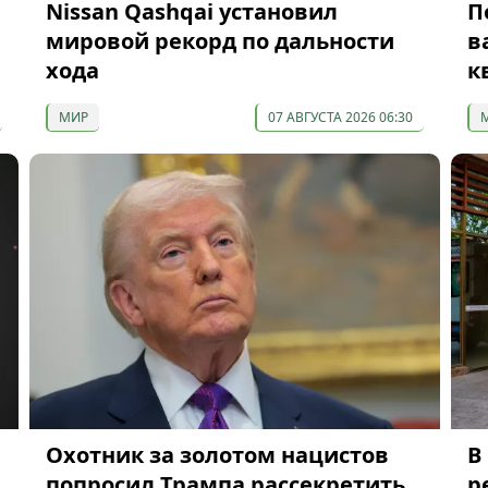
Nissan Qashqai установил
П
а
мировой рекорд по дальности
в
хода
к
МИР
07 АВГУСТА 2026 06:30
Охотник за золотом нацистов
В
попросил Трампа рассекретить
р