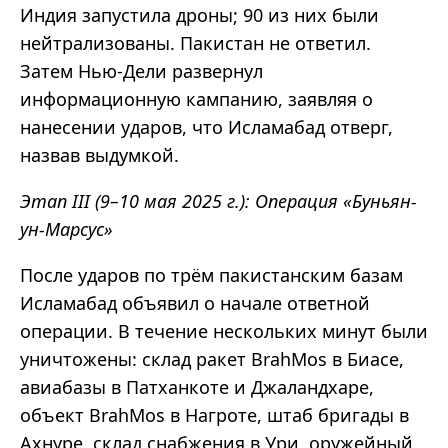
Индия запустила дроны; 90 из них были
нейтрализованы. Пакистан не ответил.
Затем Нью-Дели развернул
информационную кампанию, заявляя о
нанесении ударов, что Исламабад отверг,
назвав выдумкой.
Этап III (9–10 мая 2025 г.): Операция «Буньян-
ун-Марсус»
После ударов по трём пакистанским базам
Исламабад объявил о начале ответной
операции. В течение нескольких минут были
уничтожены: склад ракет BrahMos в Биасе,
авиабазы в Патханкоте и Джаландхаре,
объект BrahMos в Нагроте, штаб бригады в
Ахнуре, склад снабжения в Ури, оружейный