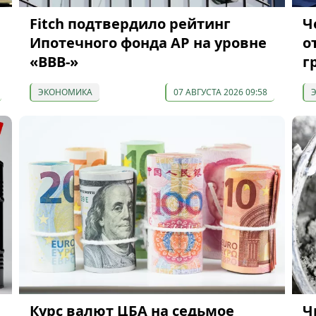
я
Fitch подтвердило рейтинг
Ч
Ипотечного фонда АР на уровне
о
«BBB-»
г
ЭКОНОМИКА
07 АВГУСТА 2026 09:58
Курс валют ЦБА на седьмое
Ч