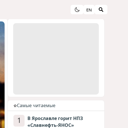
EN
Cамые читаемые
1
В Ярославле горит НПЗ
«Славнефть-ЯНОС»