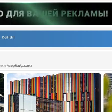
 канал
ики Азербайджана