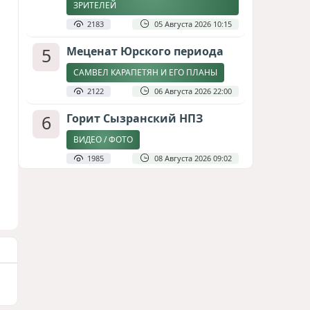
ЗРИТЕЛЕЙ
2183
05 Августа 2026 10:15
5
Меценат Юрского периода
САМВЕЛ КАРАПЕТЯН И ЕГО ПЛАНЫ
2122
06 Августа 2026 22:00
6
Горит Сызранский НПЗ
ВИДЕО / ФОТО
1985
08 Августа 2026 09:02
7
Атлантический щит: Дания
ставит на Фареры в
большой игре за Арктику
СТАТЬЯ МАТАНАТ НАСИБОВОЙ
1931
05 Августа 2026 08:26
8
Зять главкома ВКС РФ погиб
при взрыве у ресторана в