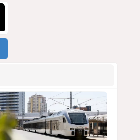
Москве
ВИДЕО / ФОТО
1425
05 Августа 2026 16:31
9
Стало известно, что построят
на месте снесённой
бакинской 14-этажки
ФОТО / ПОДРОБНОСТИ
1407
07 Августа 2026 10:34
10
Тень биткоина над Грузией:
блэкауты и проблемы
майнинга
СТАТЬЯ ВЛАДИМИРА ЦХВЕДИАНИ
1282
05 Августа 2026 17:46