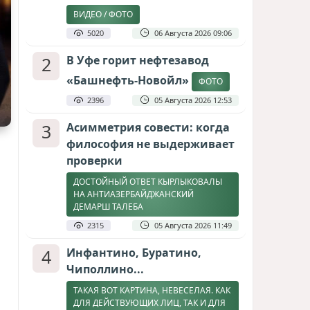
ВИДЕО / ФОТО
5020
06 Августа 2026 09:06
2
В Уфе горит нефтезавод
«Башнефть-Новойл»
ФОТО
2396
05 Августа 2026 12:53
3
Асимметрия совести: когда
философия не выдерживает
проверки
ДОСТОЙНЫЙ ОТВЕТ КЫРЛЫКОВАЛЫ
НА АНТИАЗЕРБАЙДЖАНСКИЙ
ДЕМАРШ ТАЛЕБА
2315
05 Августа 2026 11:49
4
Инфантино, Буратино,
Чиполлино...
ТАКАЯ ВОТ КАРТИНА, НЕВЕСЕЛАЯ. КАК
ДЛЯ ДЕЙСТВУЮЩИХ ЛИЦ, ТАК И ДЛЯ