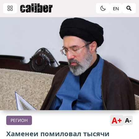
EN
A+
A-
РЕГИОН
Хаменеи помиловал тысячи