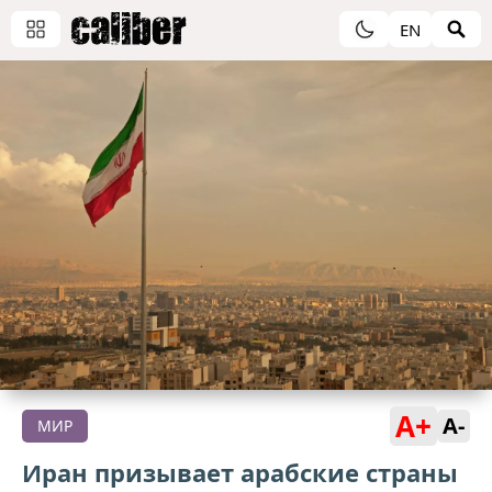
EN
A+
A-
МИР
Иран призывает арабские страны