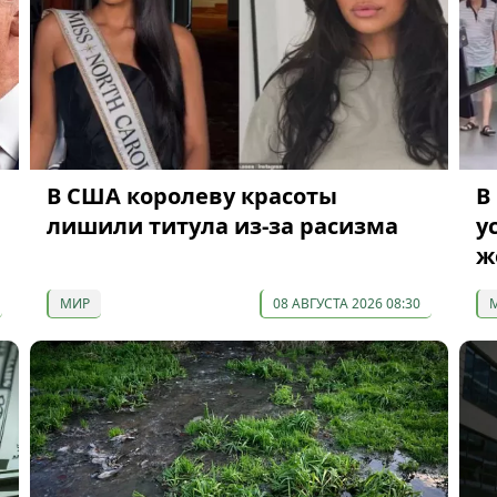
В США королеву красоты
В
лишили титула из-за расизма
у
ж
МИР
08 АВГУСТА 2026 08:30