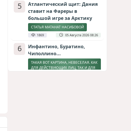
5
Атлантический щит: Дания
ставит на Фареры в
большой игре за Арктику
СТАТЬЯ МАТАНАТ НАСИБОВОЙ
1869
05 Августа 2026 08:26
6
Инфантино, Буратино,
Чиполлино...
ТАКАЯ ВОТ КАРТИНА, НЕВЕСЕЛАЯ. КАК
ДЛЯ ДЕЙСТВУЮЩИХ ЛИЦ, ТАК И ДЛЯ
ЗРИТЕЛЕЙ
1700
05 Августа 2026 10:15
7
Зять главкома ВКС РФ погиб
при взрыве у ресторана в
Москве
ВИДЕО / ФОТО
1337
05 Августа 2026 16:31
8
Тень биткоина над Грузией: