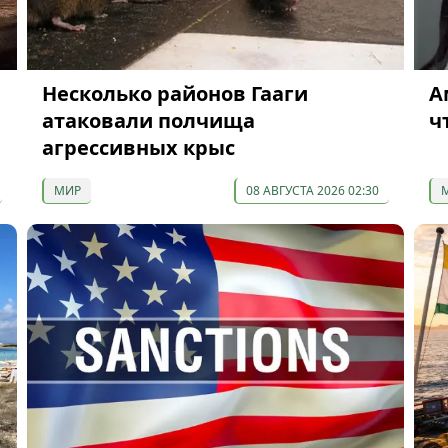
Несколько районов Гааги
А
атаковали полчища
ч
агрессивных крыс
МИР
08 АВГУСТА 2026 02:30