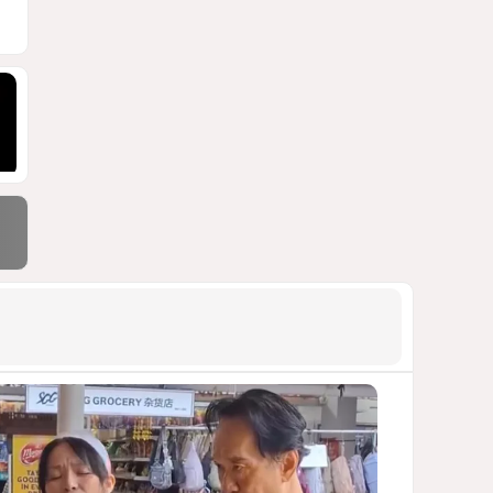
блэкауты и проблемы
майнинга
СТАТЬЯ ВЛАДИМИРА ЦХВЕДИАНИ
1196
05 Августа 2026 17:46
9
Можно ли предсказать
конец войны переходного
периода?
УКРАИНСКИЕ ЭКСПЕРТЫ О ДЕДЛАЙНЕ
ЗЕЛЕНСКОГО НА МИР
1083
05 Августа 2026 19:49
10
Стало известно, что построят
на месте снесённой
бакинской 14-этажки
ФОТО / ПОДРОБНОСТИ
1049
07 Августа 2026 10:34