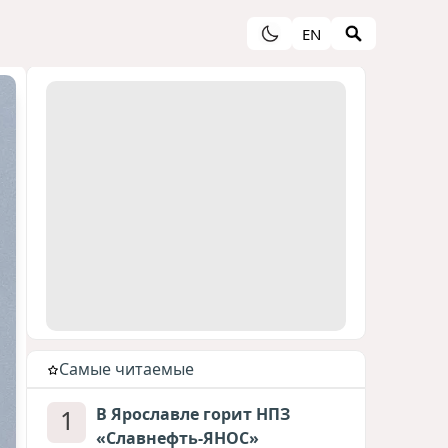
EN
Cамые читаемые
1
В Ярославле горит НПЗ
«Славнефть-ЯНОС»