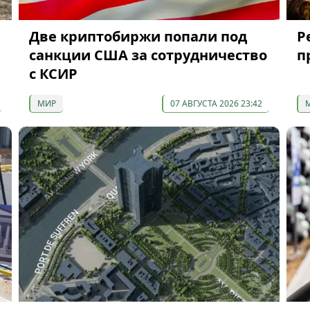
Две криптобиржи попали под
P
санкции США за сотрудничество
п
с КСИР
МИР
07 АВГУСТА 2026 23:42