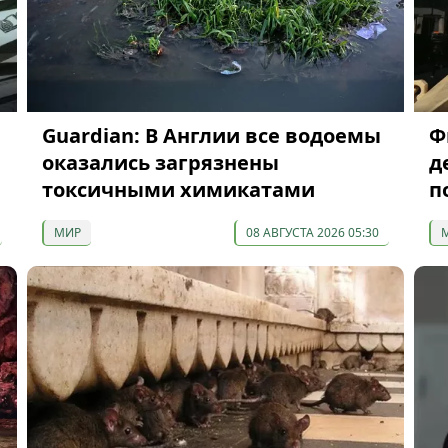
Guardian: В Англии все водоемы
Ф
оказались загрязнены
д
токсичными химикатами
п
МИР
08 АВГУСТА 2026 05:30