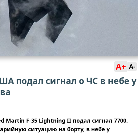
A+
A-
ША подал сигнал о ЧС в небе у
ова
artin F-35 Lightning II подал сигнал 7700,
ийную ситуацию на борту, в небе у