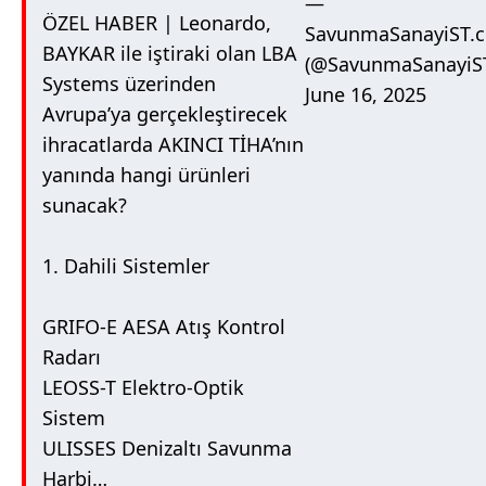
—
ÖZEL HABER | Leonardo,
SavunmaSanayiST.
BAYKAR ile iştiraki olan LBA
(@SavunmaSanayiS
Systems üzerinden
June 16, 2025
Avrupa’ya gerçekleştirecek
ihracatlarda AKINCI TİHA’nın
yanında hangi ürünleri
sunacak?
1. Dahili Sistemler
GRIFO-E AESA Atış Kontrol
Radarı
LEOSS-T Elektro-Optik
Sistem
ULISSES Denizaltı Savunma
Harbi…